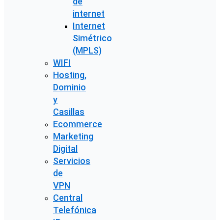
de
internet
Internet
Simétrico
(MPLS)
WIFI
Hosting,
Dominio
y
Casillas
Ecommerce
Marketing
Digital
Servicios
de
VPN
Central
Telefónica